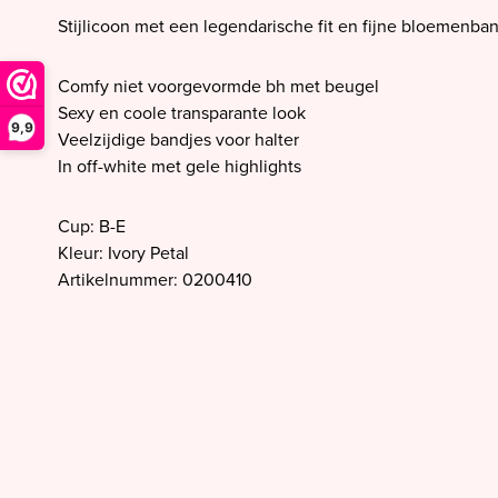
SALE PrimaDonna
Stijlicoon met een legendarische fit en fijne bloemenban
SALE PrimaDonna Twist
SALE PrimaDonna Swim
Comfy niet voorgevormde bh met beugel
Sexy en coole transparante look
SALE Ten Cate
9,9
Veelzijdige bandjes voor halter
In off-white met gele highlights
Cup: B-E
Kleur: Ivory Petal
Artikelnummer: 0200410