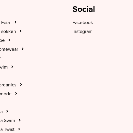
Social
 Faia
Facebook
 sokken
Instagram
hoe
Homewear
Swim
organics
tmode
na
na Swim
a Twist