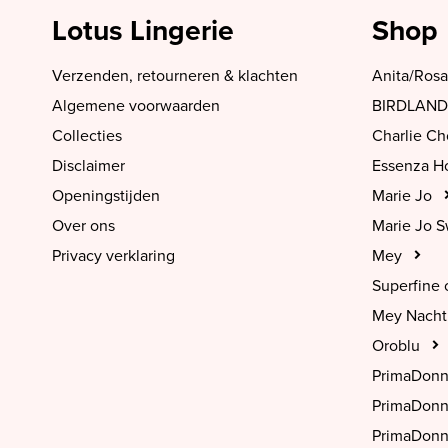
Lotus Lingerie
Shop
Verzenden, retourneren & klachten
Anita/Rosa
Algemene voorwaarden
BIRDLAND
Collecties
Charlie C
Disclaimer
Essenza 
Openingstijden
Marie Jo
Over ons
Marie Jo 
Privacy verklaring
Mey
Superfine 
Mey Nach
Oroblu
PrimaDon
PrimaDon
PrimaDonn