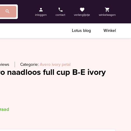
inloggen
contact
verlanglijstje
winkelwagen
Lotus blog
Winkel
views
Categorie:
Avero ivory petal
o naadloos full cup B-E ivory
rraad