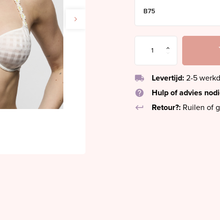
local_shipping
Levertijd:
2-5 werk
help
Hulp of advies nod
keyboard_return
Retour?:
Ruilen of g