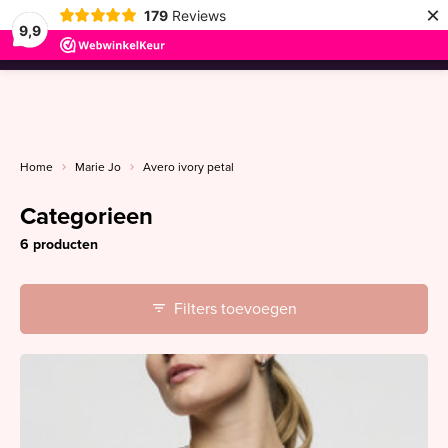
×
179
Reviews
9,9
menu
Home
Marie Jo
Avero ivory petal
Categorieen
6 producten
Filters toevoegen