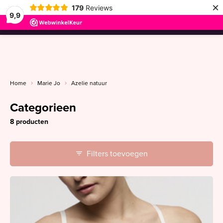
×
179
Reviews
9,9
menu
Home
Marie Jo
Azelie natuur
Categorieen
8 producten
Filters toevoegen