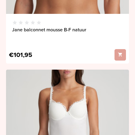
Jane balconnet mousse B-F natuur
€101,95