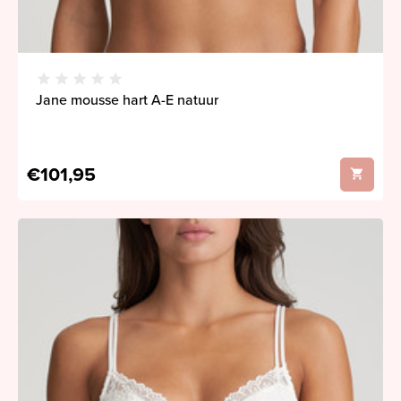
Jane mousse hart A-E natuur
€101,95