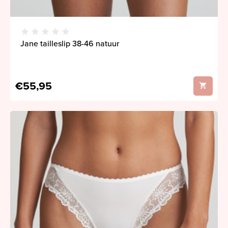
Jane tailleslip 38-46 natuur
€55,95