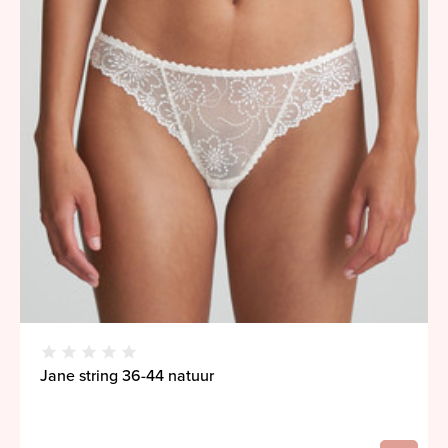
Jane string 36-44 natuur