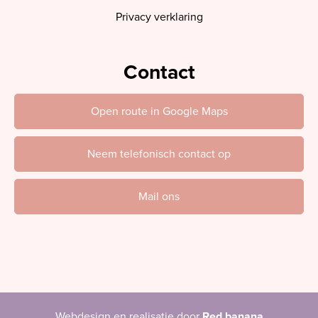
Privacy verklaring
Contact
Open route in Google Maps
Neem telefonisch contact op
Mail ons
Webdesign en realisatie door
Red banana