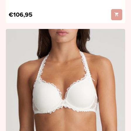
€106,95