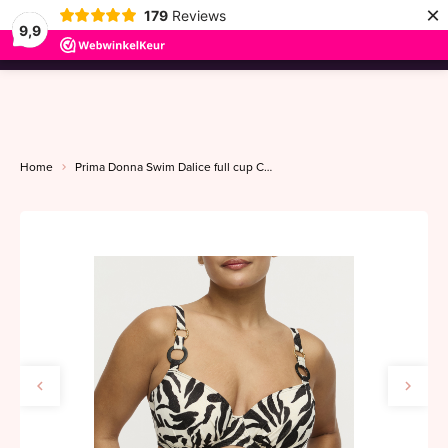
×
179
Reviews
9,9
menu
Home
Prima Donna Swim Dalice full cup C-G sauvage shine