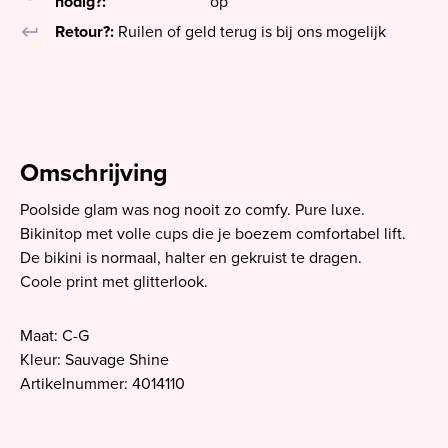
nodig?:
op
keyboard_return
Retour?:
Ruilen of geld terug is bij ons mogelijk
Omschrijving
Poolside glam was nog nooit zo comfy. Pure luxe.
Bikinitop met volle cups die je boezem comfortabel lift.
De bikini is normaal, halter en gekruist te dragen.
Coole print met glitterlook.
Maat: C-G
Kleur: Sauvage Shine
Artikelnummer: 4014110