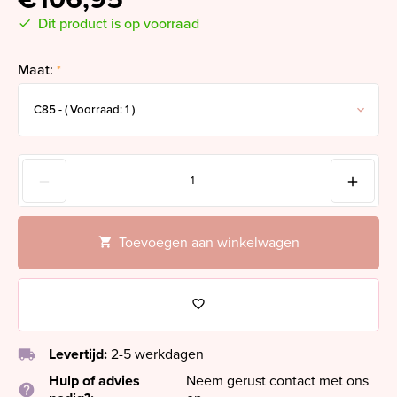
Dit product is op voorraad
Maat:
*
Toevoegen aan winkelwagen
local_shipping
Levertijd:
2-5 werkdagen
Hulp of advies
Neem gerust contact met ons
help