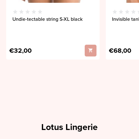
Undie-tectable string S-XL black
Invisible ta
€32,00
€68,00
Lotus Lingerie