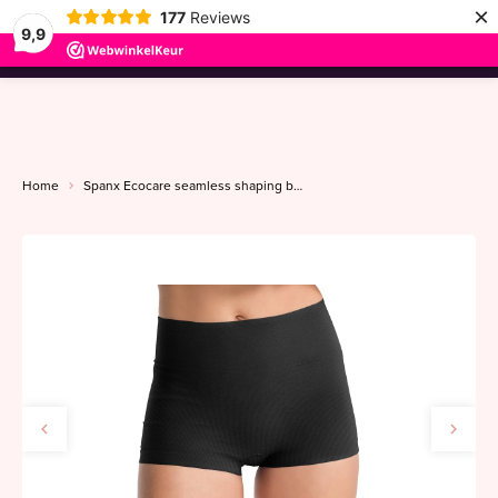
×
177
Reviews
9,9
menu
Home
Spanx Ecocare seamless shaping boyshort S-XL very black