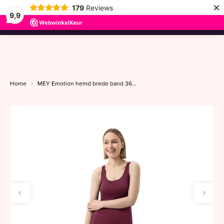
×
179
Reviews
9,9
menu
Home
MEY Emotion hemd brede band 36-48 boysenberry