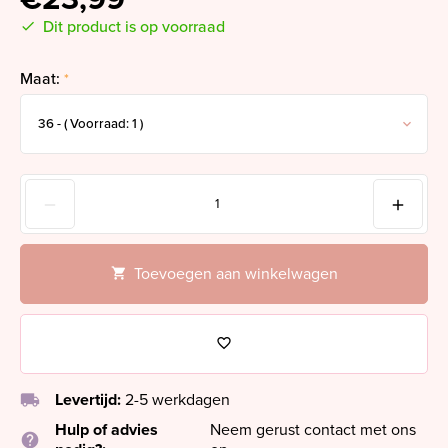
Dit product is op voorraad
Maat:
*
Toevoegen aan winkelwagen
local_shipping
Levertijd:
2-5 werkdagen
Hulp of advies
Neem gerust contact met ons
help