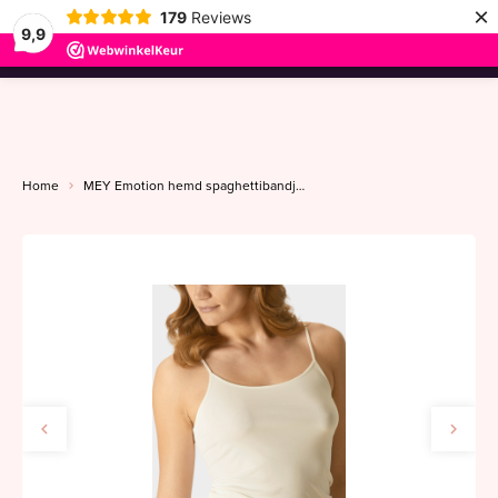
×
179
Reviews
9,9
menu
Home
MEY Emotion hemd spaghettibandje 36-46 champagne