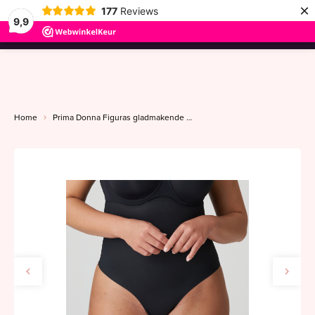
×
177
Reviews
9,9
menu
Home
Prima Donna Figuras gladmakende hoge string 36-46 charbon