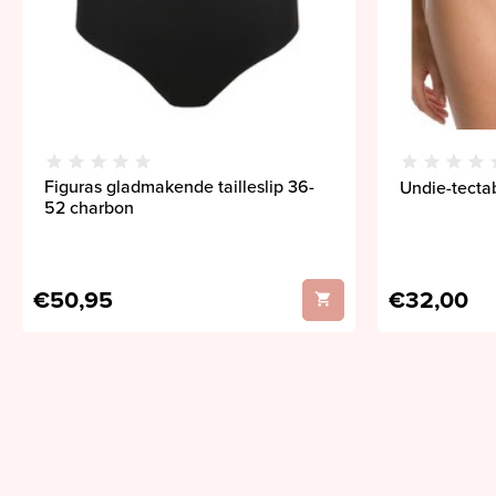
Figuras gladmakende tailleslip 36-
Undie-tectab
52 charbon
€50,95
€32,00