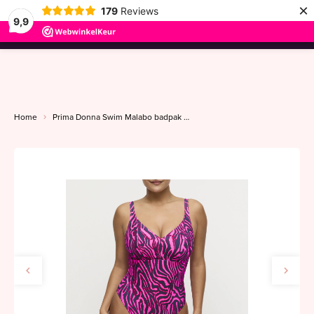
×
179
Reviews
9,9
menu
Home
Prima Donna Swim Malabo badpak beugelloos C-G hot pink zebra