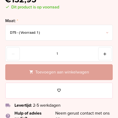
Dit product is op voorraad
Maat:
*
Toevoegen aan winkelwagen
local_shipping
Levertijd:
2-5 werkdagen
Hulp of advies
Neem gerust contact met ons
help