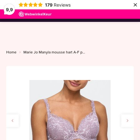
×
179
Reviews
9,9
menu
Home
Marie Jo Manyla mousse hart A-F pastel orchid