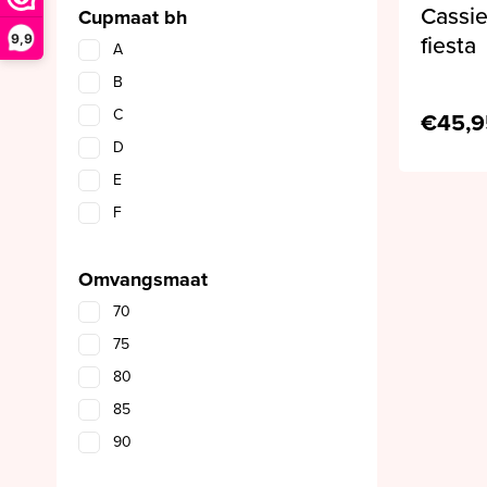
Cassie
Cupmaat bh
9,9
fiesta
A
B
C
€45,9
D
E
F
Omvangsmaat
70
75
80
85
90