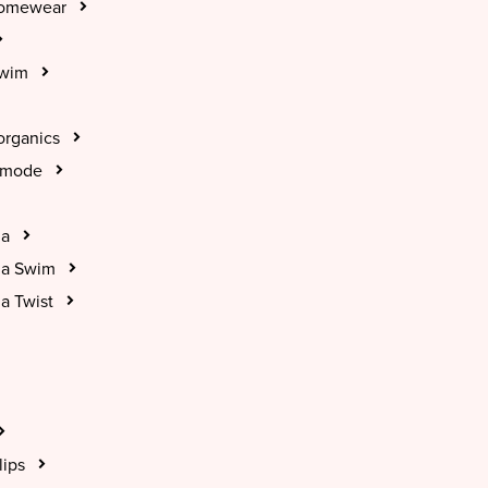
Homewear
Swim
organics
tmode
na
na Swim
a Twist
lips