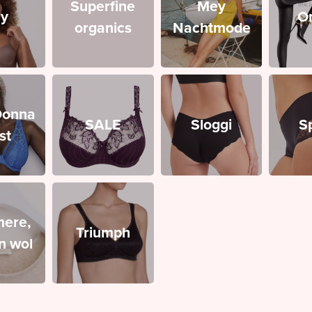
Superfine
Mey
y
O
organics
Nachtmode
Donna
SALE
Sloggi
S
st
ere,
Triumph
en wol