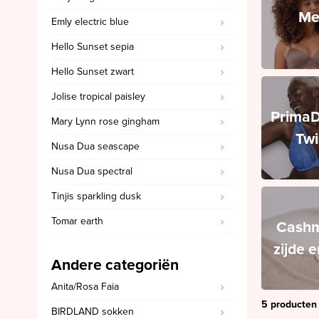
Me
Emly electric blue
PrimaDonna Swim
Hello Sunset sepia
PrimaDonna Twist
Hello Sunset zwart
SALE
Jolise tropical paisley
Sloggi
Prima
Mary Lynn rose gingham
Spanx
Twi
Nusa Dua seascape
Ten Cate
Nusa Dua spectral
'Invisible' slips
Tinjis sparkling dusk
Cashmere, zijde en wol
Tomar earth
Triumph
Cashm
zijde 
SALE Marie Jo
Andere categoriën
SALE Marie Jo Swim
Anita/Rosa Faia
SALE Mey
5 producten
BIRDLAND sokken