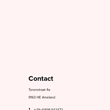
Contact
Torenstraat 4a
9163 HE Ameland
(+31) (0)519 542472