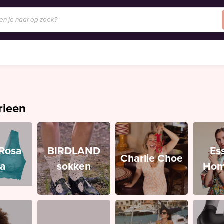
rieen
/Rosa
BIRDLAND
Es
Charlie Choe
ia
sokken
Hom