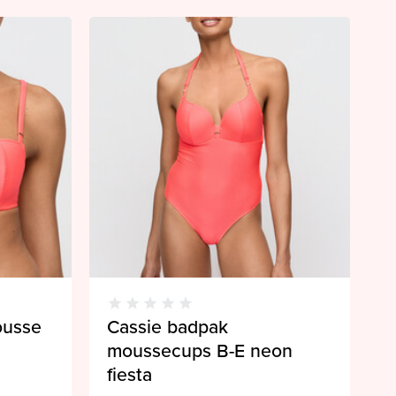
ousse
Cassie badpak
moussecups B-E neon
fiesta