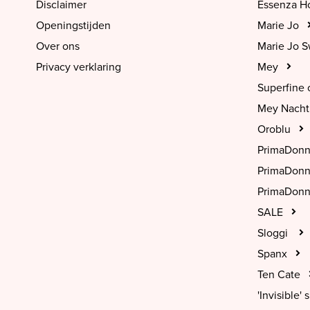
Disclaimer
Essenza 
Openingstijden
Marie Jo
Over ons
Marie Jo 
Privacy verklaring
Mey
Superfine 
Mey Nach
Oroblu
PrimaDon
PrimaDon
PrimaDonn
SALE
Sloggi
Spanx
Ten Cate
'Invisible' s