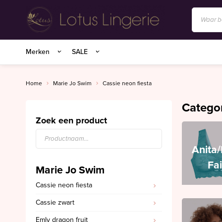
Anita/Rosa Faia
Merken
SALE
BIRDLAND sokken
Charlie Choe
Home
Marie Jo Swim
Cassie neon fiesta
Essenza Homewear
Catego
Marie Jo
Zoek een product
Marie Jo Swim
Anita
Mey
Fa
Marie Jo Swim
Superfine organics
Cassie neon fiesta
Mey Nachtmode
Cassie zwart
Oroblu
Emly dragon fruit
PrimaDonna