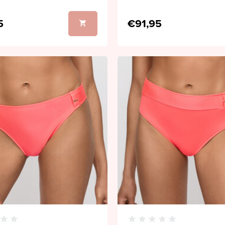
5
€91,95