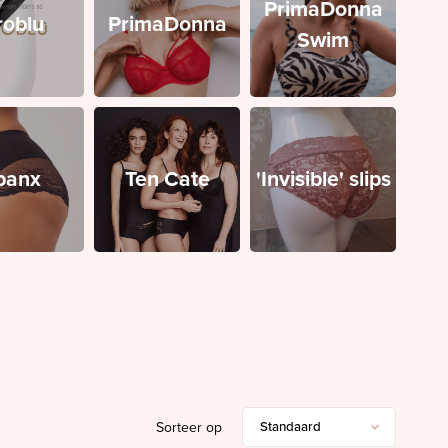
PrimaDonna
roblu
PrimaDonna
Swim
panx
Ten Cate
'Invisible' slips
Sorteer op