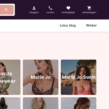
inloggen
contact
verlanglijstje
winkelwagen
Lotus blog
Winkel
senza
Marie Jo
Marie Jo Swim
ewear