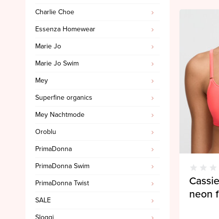
SALE PrimaDonna
Charlie Choe
SALE PrimaDonna Twist
Essenza Homewear
SALE PrimaDonna Swim
Marie Jo
SALE Ten Cate
Marie Jo Swim
Mey
Superfine organics
Mey Nachtmode
Oroblu
PrimaDonna
PrimaDonna Swim
Cassie
PrimaDonna Twist
neon f
SALE
Sloggi