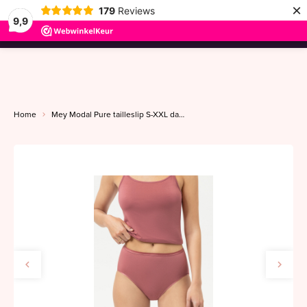
×
179
Reviews
9,9
menu
Home
Mey Modal Pure tailleslip S-XXL dawn blush