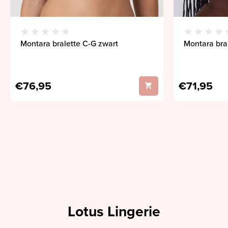
Montara bralette C-G zwart
Montara bral
€76,95
€71,95
Lotus Lingerie