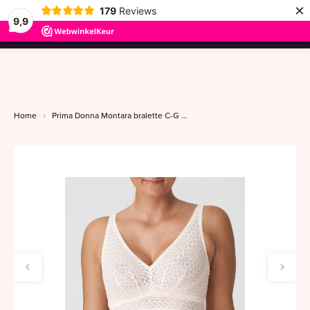
×
179
Reviews
9,9
menu
Home
Prima Donna Montara bralette C-G crystal pink