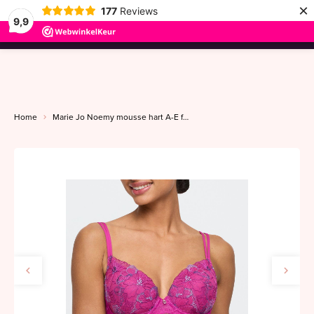
×
177
Reviews
9,9
menu
Home
Marie Jo Noemy mousse hart A-E fuchsia fiesta