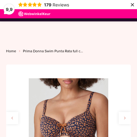
×
179
Reviews
9,9
menu
Home
Prima Donna Swim Punta Rata full cup D-E water blue