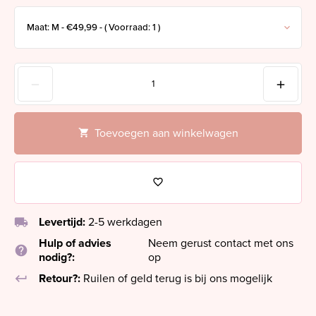
Toevoegen aan winkelwagen
local_shipping
Levertijd:
2-5 werkdagen
Hulp of advies
Neem gerust contact met ons
help
nodig?:
op
keyboard_return
Retour?:
Ruilen of geld terug is bij ons mogelijk