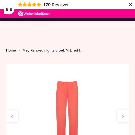
×
179
Reviews
9,9
menu
Home
Mey Relaxed nights broek M-L red lobster