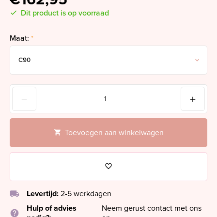
Dit product is op voorraad
Maat:
*
Toevoegen aan winkelwagen
local_shipping
Levertijd:
2-5 werkdagen
Hulp of advies
Neem gerust contact met ons
help