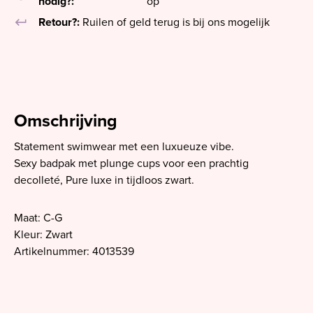
nodig?:
op
keyboard_return
Retour?:
Ruilen of geld terug is bij ons mogelijk
Omschrijving
Statement swimwear met een luxueuze vibe.
Sexy badpak met plunge cups voor een prachtig
decolleté, Pure luxe in tijdloos zwart.
Maat: C-G
Kleur: Zwart
Artikelnummer: 4013539