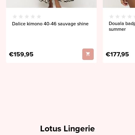
Douala badp
Dalice kimono 40-46 sauvage shine
summer
€159,95
€177,95
Lotus Lingerie