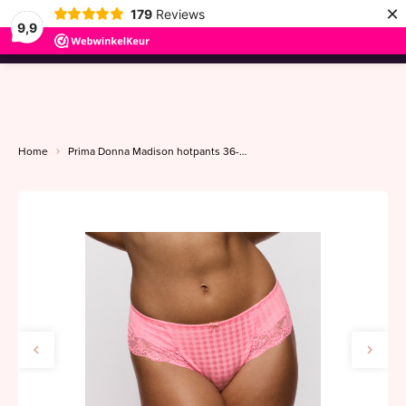
×
179
Reviews
9,9
menu
Home
Prima Donna Madison hotpants 36-48 pink parfait