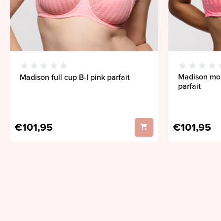
Madison mou
Madison full cup B-I pink parfait
parfait
€101,95
€101,95