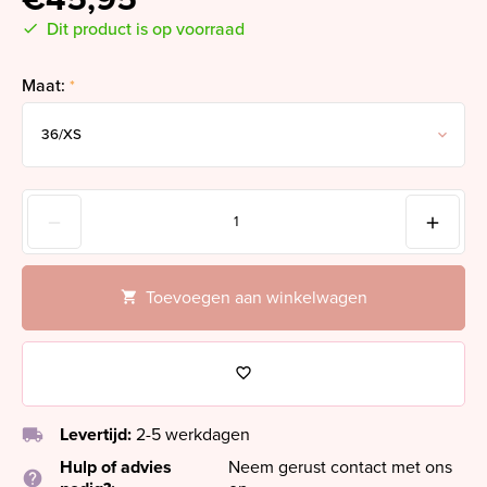
Dit product is op voorraad
Maat:
*
Toevoegen aan winkelwagen
local_shipping
Levertijd:
2-5 werkdagen
Hulp of advies
Neem gerust contact met ons
help