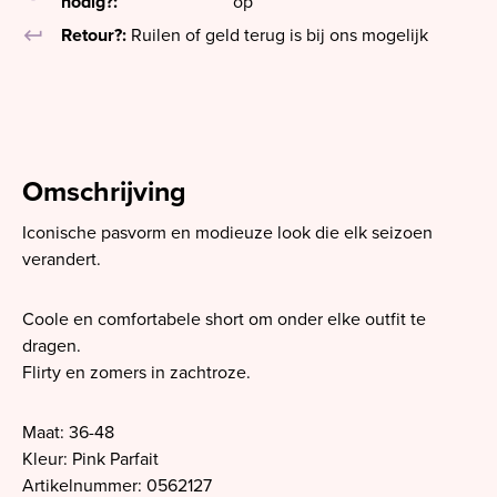
nodig?:
op
keyboard_return
Retour?:
Ruilen of geld terug is bij ons mogelijk
Omschrijving
Iconische pasvorm en modieuze look die elk seizoen
verandert.
Coole en comfortabele short om onder elke outfit te
dragen.
Flirty en zomers in zachtroze.
Maat: 36-48
Kleur: Pink Parfait
Artikelnummer: 0562127