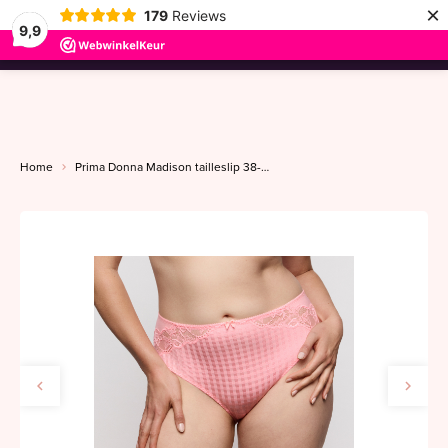
×
179
Reviews
9,9
menu
Home
Prima Donna Madison tailleslip 38-52 pink parfait