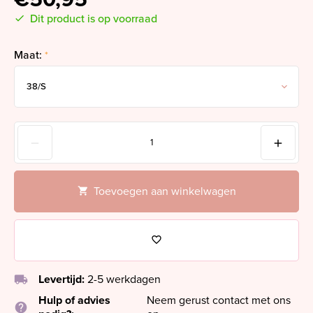
Dit product is op voorraad
Maat:
*
Toevoegen aan winkelwagen
local_shipping
Levertijd:
2-5 werkdagen
Hulp of advies
Neem gerust contact met ons
help