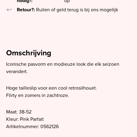
nodig?:
op
keyboard_return
Retour?:
Ruilen of geld terug is bij ons mogelijk
Omschrijving
Iconische pasvorm en modieuze look die elk seizoen
verandert.
Hoge tailleslip voor een cool retrosilhouet.
Flirty en zomers in zachtroze.
Maat: 38-52
Kleur: Pink Parfait
Artikelnummer: 0562126