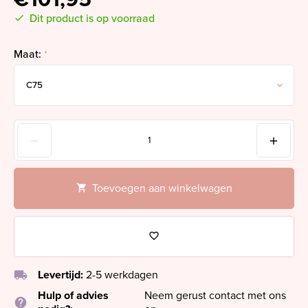
Dit product is op voorraad
Maat:
*
Toevoegen aan winkelwagen
local_shipping
Levertijd:
2-5 werkdagen
Hulp of advies
Neem gerust contact met ons
help