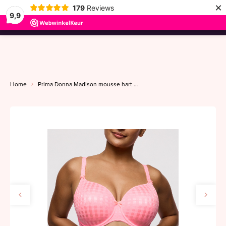
×
179
Reviews
9,9
menu
Home
Prima Donna Madison mousse hart C-G pink parfait