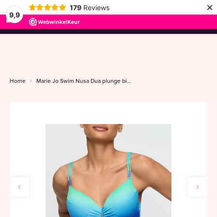
×
179
Reviews
9,9
menu
Home
Marie Jo Swim Nusa Dua plunge bikinitop A-E seascape