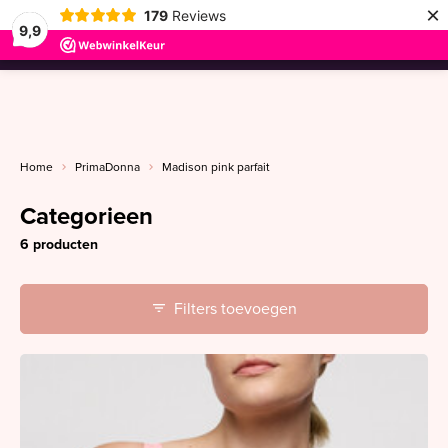
×
179
Reviews
9,9
menu
Home
PrimaDonna
Madison pink parfait
Categorieen
6 producten
Filters toevoegen