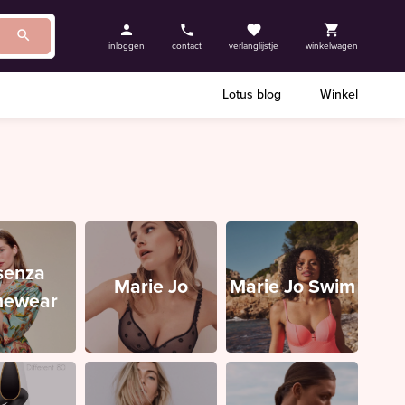
inloggen
contact
verlanglijstje
winkelwagen
Lotus blog
Winkel
senza
Marie Jo
Marie Jo Swim
ewear