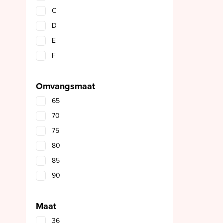
C
D
E
F
Omvangsmaat
65
70
75
80
85
90
Maat
36