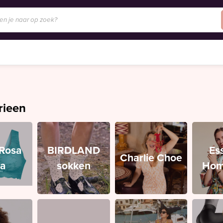
rieen
/Rosa
BIRDLAND
Es
Charlie Choe
ia
sokken
Hom