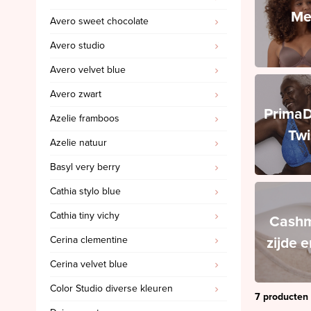
Me
Avero sweet chocolate
PrimaDonna Swim
Avero studio
PrimaDonna Twist
Avero velvet blue
SALE
Avero zwart
Sloggi
Prima
Azelie framboos
Spanx
Twi
Azelie natuur
Ten Cate
Basyl very berry
'Invisible' slips
Cathia stylo blue
Cashmere, zijde en wol
Cathia tiny vichy
Triumph
Cashm
zijde 
Cerina clementine
SALE Marie Jo
Cerina velvet blue
SALE Marie Jo Swim
Color Studio diverse kleuren
SALE Mey
7 producten