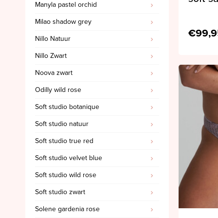
Manyla pastel orchid
Milao shadow grey
€99,9
Nillo Natuur
Nillo Zwart
Noova zwart
Odilly wild rose
Soft studio botanique
Soft studio natuur
Soft studio true red
Soft studio velvet blue
Soft studio wild rose
Soft studio zwart
Solene gardenia rose