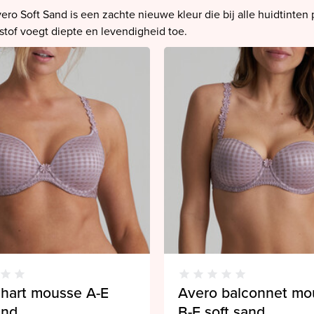
ero Soft Sand is een zachte nieuwe kleur die bij alle huidtinten 
 stof voegt diepte en levendigheid toe.
 hart mousse A-E
Avero balconnet mo
and
B-F soft sand