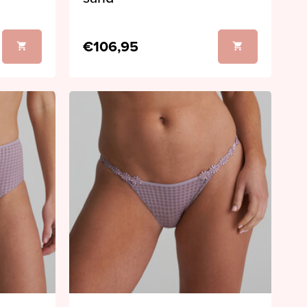
€106,95