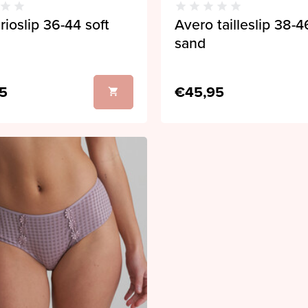
rioslip 36-44 soft
Avero tailleslip 38-4
sand
5
€45,95