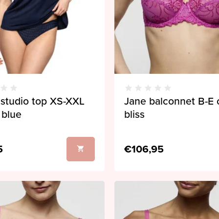
 studio top XS-XXL
Jane balconnet B-E 
 blue
bliss
5
€106,95