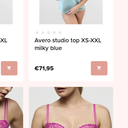
-XL
Avero studio top XS-XXL
milky blue
€71,95