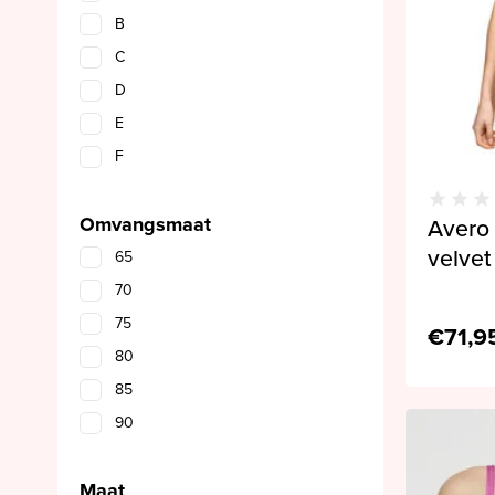
B
C
D
E
F
Omvangsmaat
Avero
velvet
65
70
75
€71,9
80
85
90
Maat