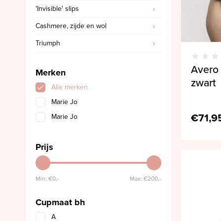
'Invisible' slips
Cashmere, zijde en wol
Triumph
Avero
Merken
zwart
Alle merken
Marie Jo
€71,9
Marie Jo
Prijs
Min: €
0,-
Max: €
200,-
Cupmaat bh
A