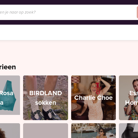
rieen
/Rosa
BIRDLAND
Es
Charlie Choe
ia
sokken
Hom