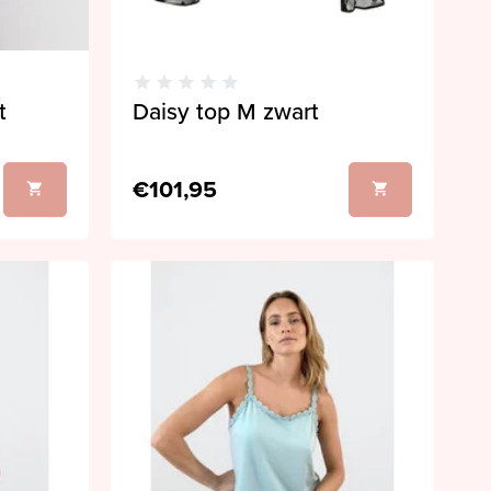
t
Daisy top M zwart
€101,95