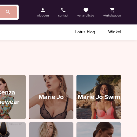
inloggen
contact
verlanglijstje
winkelwagen
Lotus blog
Winkel
senza
Marie Jo
Marie Jo Swim
ewear