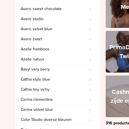
Me
Avero sweet chocolate
PrimaDonna Swim
Avero studio
PrimaDonna Twist
Avero velvet blue
SALE
Avero zwart
Sloggi
Prima
Azelie framboos
Spanx
Twi
Azelie natuur
Ten Cate
Basyl very berry
'Invisible' slips
Cathia stylo blue
Cashmere, zijde en wol
Cathia tiny vichy
Triumph
Cashm
zijde 
Cerina clementine
SALE Marie Jo
Cerina velvet blue
SALE Marie Jo Swim
Color Studio diverse kleuren
SALE Mey
316 product