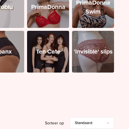
PrimaDonna
roblu
PrimaDonna
Swim
panx
Ten Cate
'Invisible' slips
Sorteer op