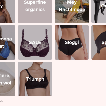
Superfine
Mey
y
O
organics
Nachtmode
Donna
SALE
Sloggi
S
st
ere,
Triumph
en wol
en