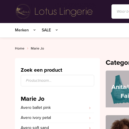
Anita/Rosa Faia
Merken
SALE
BIRDLAND sokken
Charlie Choe
Home
Marie Jo
Essenza Homewear
Catego
Marie Jo
Zoek een product
Marie Jo Swim
Anita
Mey
Fa
Marie Jo
Superfine organics
Avero ballet pink
Mey Nachtmode
Avero ivory petal
Oroblu
Avero soft sand
PrimaDonna