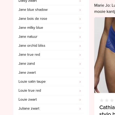
Daisy zwart
SALE PrimaDonna
Marie Jo: L
Jane blue shadow
SALE PrimaDonna Twist
mooie kantj
Jane bois de rose
SALE PrimaDonna Swim
Jane milky blue
SALE Ten Cate
Jane natuur
Jane orchid bliss
Jane true red
Jane zand
Jane zwart
Louie satin taupe
Louie true red
Louie zwart
Cathia
Juliane zwart
stylo 