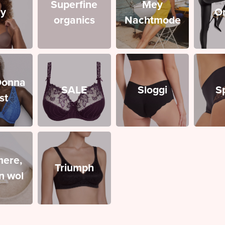
Superfine
Mey
y
O
organics
Nachtmode
Donna
SALE
Sloggi
S
st
ere,
Triumph
en wol