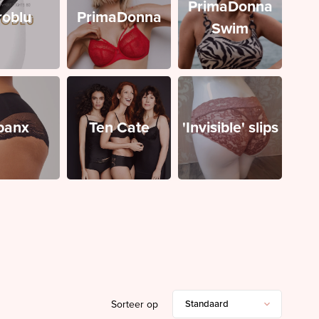
PrimaDonna
roblu
PrimaDonna
Swim
panx
Ten Cate
'Invisible' slips
Sorteer op