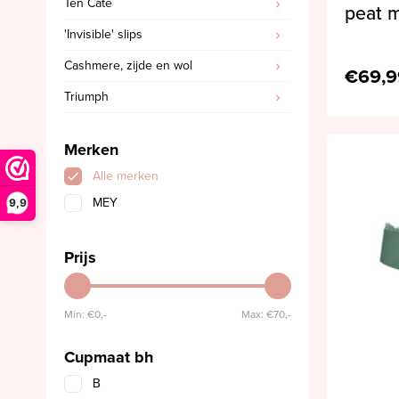
Ten Cate
peat 
'Invisible' slips
Cashmere, zijde en wol
€69,9
Triumph
Merken
Alle merken
MEY
9,9
Prijs
Min: €
0,-
Max: €
70,-
Cupmaat bh
B