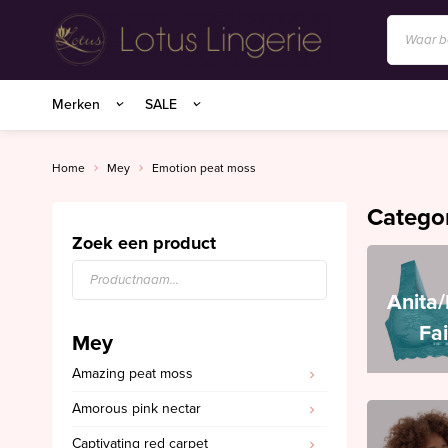
Anita/Rosa Faia
Merken
SALE
BIRDLAND sokken
Charlie Choe
Home
Mey
Emotion peat moss
Essenza Homewear
Catego
Marie Jo
Zoek een product
Marie Jo Swim
Anita
Mey
Fa
Mey
Superfine organics
Amazing peat moss
Mey Nachtmode
Amorous pink nectar
Oroblu
Captivating red carpet
PrimaDonna