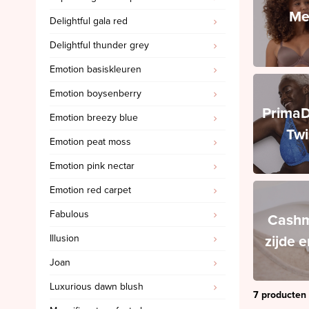
Me
Delightful gala red
PrimaDonna Swim
Delightful thunder grey
PrimaDonna Twist
Emotion basiskleuren
SALE
Emotion boysenberry
Sloggi
Prima
Emotion breezy blue
Spanx
Twi
Emotion peat moss
Ten Cate
Emotion pink nectar
'Invisible' slips
Emotion red carpet
Cashmere, zijde en wol
Fabulous
Triumph
Cashm
zijde 
Illusion
SALE Marie Jo
Joan
SALE Marie Jo Swim
Luxurious dawn blush
SALE Mey
7 producten