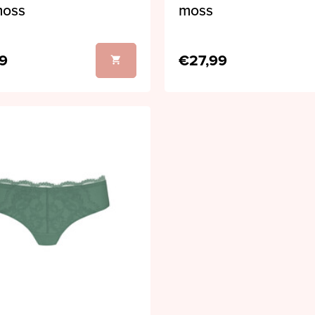
moss
moss
9
€27,99