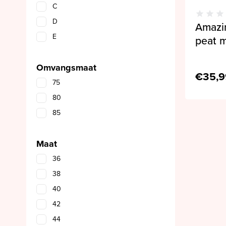
C
D
Amazin
E
peat 
Omvangsmaat
€35,9
75
80
85
Maat
36
38
40
42
44