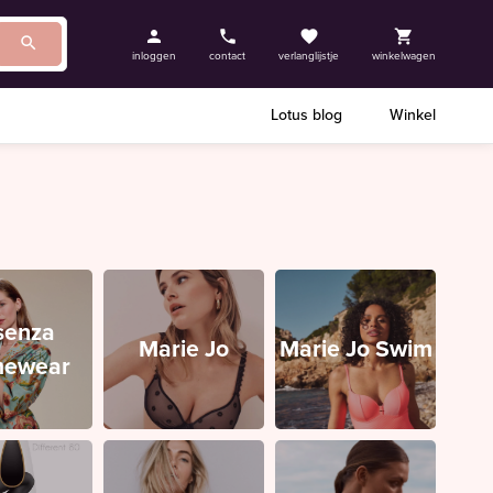
inloggen
contact
verlanglijstje
winkelwagen
Lotus blog
Winkel
senza
Marie Jo
Marie Jo Swim
ewear