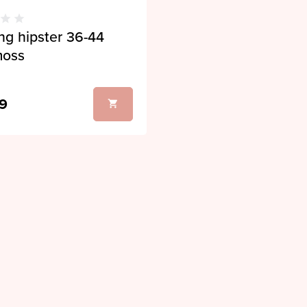
g hipster 36-44
moss
9