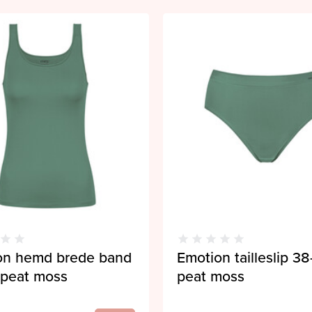
on hemd brede band
Emotion tailleslip 3
 peat moss
peat moss