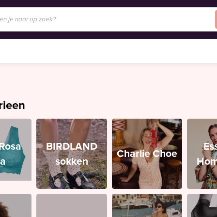
rieen
/Rosa
BIRDLAND
Es
Charlie Choe
ia
sokken
Hom