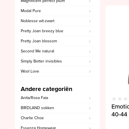
Magnificent perfect plum
SALE PrimaDonna
Modal Pure
SALE PrimaDonna Twist
Noblesse wit-zwart
SALE PrimaDonna Swim
Pretty Joan breezy blue
SALE Ten Cate
Pretty Joan blossom
Second Me natural
Simply Better invisibles
Wool Love
Andere categoriën
Anita/Rosa Faia
Emoti
BIRDLAND sokken
40-44
Charlie Choe
Essenza Homewear