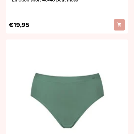
Emotion short 40-46 peat moss
€19,95